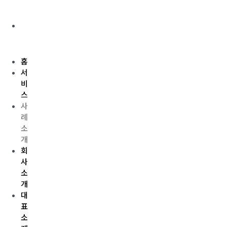
안
내
FAQ
Menu
홈
서
비
스
사
례
소
개
회
사
소
개
대
표
소