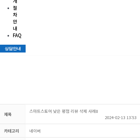
개
절
차
안
내
FAQ
상담안내
사례소개
스마트스토어 낮은 평점 리뷰 삭제 사례8
제목
2024-02-13 13:53
카테고리
네이버