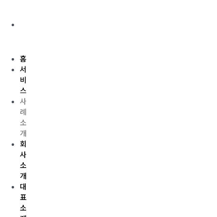
안
내
FAQ
Menu
홈
서
비
스
사
례
소
개
회
사
소
개
대
표
소