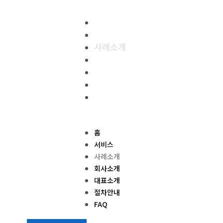
콘
텐
홈
츠
서비스
로
사례소개
건
회사소개
너
대표소개
뛰
절차안내
기
FAQ
Menu
홈
서비스
사례소개
회사소개
대표소개
절차안내
FAQ