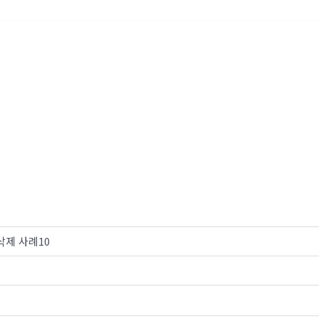
사례소개
삭제 사례10